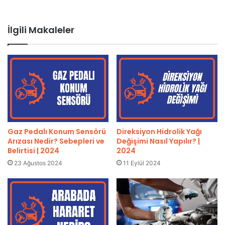
İlgili Makaleler
Gaz Pedalı Konum Sensörü
Direksiyon Hidrolik Yağı
Arızası Nedir? Sebepleri ve
Değişimi Nasıl Yapılır? |
Belirtisi | 2024
2024
23 Ağustos 2024
11 Eylül 2024