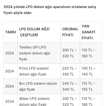
2024 yılında LPG dolum ağzı aparatının ortalama satış
fiyatı şöyle oldu:
YAN
LPG DOLUM AĞZI
ORİJİNAL
TARİH
SANAYİ
ÇEŞİTLERİ
FİYATI
FİYATI
Telefex GFI LPG
200 TL –
110 TL –
2024
sistemi dolum ağzı
320 TL
160 TL
fiyatı
Prins LPG sistemi
220 TL –
100 TL –
2024
dolum ağzı fiyatı
350 TL
140 TL
Brc LPG sistemi dolum
240 TL –
115 TL –
2024
ağzı fiyatı
340 TL
155 TL
Atiker LPG sistemi
200 TL –
110 TL –
2024
dolum ağzı fiyatı
320 TL
160 TL