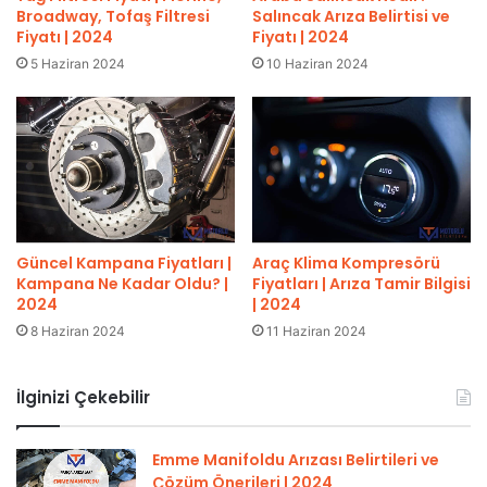
Broadway, Tofaş Filtresi
Salıncak Arıza Belirtisi ve
Fiyatı | 2024
Fiyatı | 2024
5 Haziran 2024
10 Haziran 2024
Güncel Kampana Fiyatları |
Araç Klima Kompresörü
Kampana Ne Kadar Oldu? |
Fiyatları | Arıza Tamir Bilgisi
2024
| 2024
8 Haziran 2024
11 Haziran 2024
İlginizi Çekebilir
Emme Manifoldu Arızası Belirtileri ve
Çözüm Önerileri | 2024