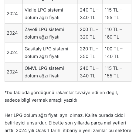
Vialle LPG sistemi
240 TL –
115 TL –
2024
dolum ağzı fiyatı
340 TL
155 TL
Zavoli LPG sistemi
200 TL –
110 TL –
2024
dolum ağzı fiyatı
320 TL
160 TL
Gasitaly LPG sistemi
220 TL –
100 TL –
2024
dolum ağzı fiyatı
350 TL
140 TL
OMVL LPG sistemi
240 TL –
115 TL –
2024
dolum ağzı fiyatı
340 TL
155 TL
*bu tabloda gördüğünü rakamlar tavsiye edilen değil,
sadece bilgi vermek amaçlı yazıldı.
Her LPG dolum ağzı fiyatı aynı olmaz. Kalite burada ciddi
belirleyici unsurdur. Elbette son yıllarda parça maliyetleri
arttı. 2024 yılı Ocak 1 tarihi itibariyle yeni zamlar bu sektöre